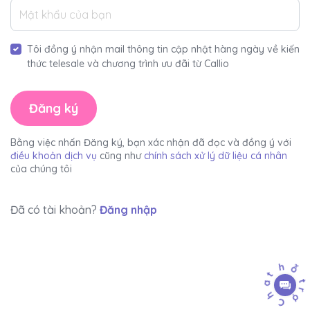
Tôi đồng ý nhận mail thông tin cập nhật hàng ngày về kiến
thức telesale và chương trình ưu đãi từ Callio
Đăng ký
Bằng việc nhấn Đăng ký, bạn xác nhận đã đọc và đồng ý với
điều khoản dịch vụ
cũng như
chính sách xử lý dữ liệu cá nhân
của chúng tôi
Đã có tài khoản?
Đăng nhập
h
ỗ
t
a
t
r
h
ợ
C